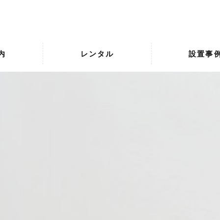
内
レンタル
設置事