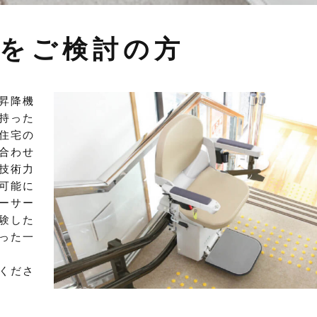
入をご検討の方
昇降機
持った
住宅の
合わせ
技術力
可能に
ーサー
験した
った一
くださ