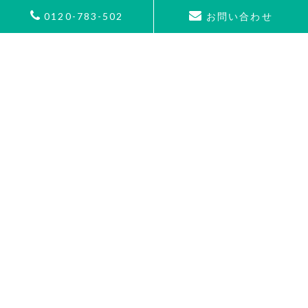
Tel.
075-951-2340
Fax.075-955-1890
0120-783-502
お問い合わせ
GOOGLE MAP
階段昇降機の製品案内
価格・購入方法
階段昇降機の設置事例
お客様の声
アフターサービス