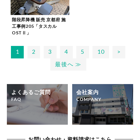
階段昇降機 販売 京都府 施
工事例205「タスカル
OSTⅡ」
1
2
3
4
5
10
>
最後へ ≫
よくあるご質問
会社案内
FAQ
COMPANY
お問い合わせ・資料請求はこちら