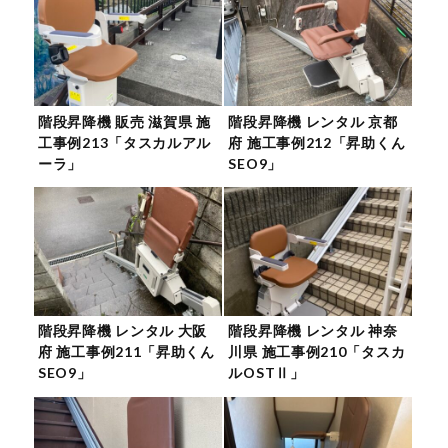
階段昇降機 販売 滋賀県 施
階段昇降機 レンタル 京都
工事例213「タスカルアル
府 施工事例212「昇助くん
ーラ」
SEO9」
階段昇降機 レンタル 大阪
階段昇降機 レンタル 神奈
府 施工事例211「昇助くん
川県 施工事例210「タスカ
SEO9」
ルOSTⅡ」