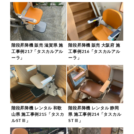
階段昇降機 販売 滋賀県 施
階段昇降機 販売 大阪府 施
工事例217「タスカルアル
工事例216「タスカルアル
ーラ」
ーラ」
階段昇降機 レンタル 和歌
階段昇降機 レンタル 静岡
山県 施工事例215「タスカ
県 施工事例214「タスカル
ルSTⅢ」
STⅢ」