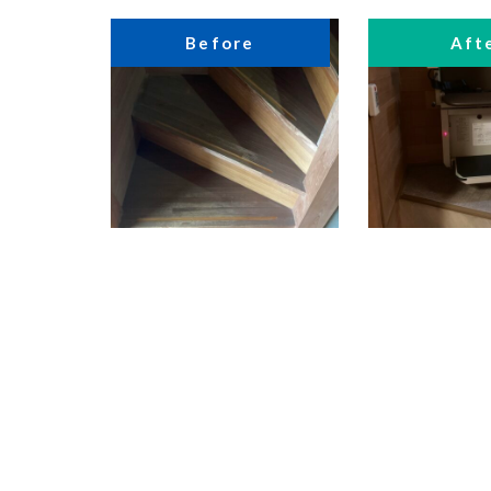
Before
Aft