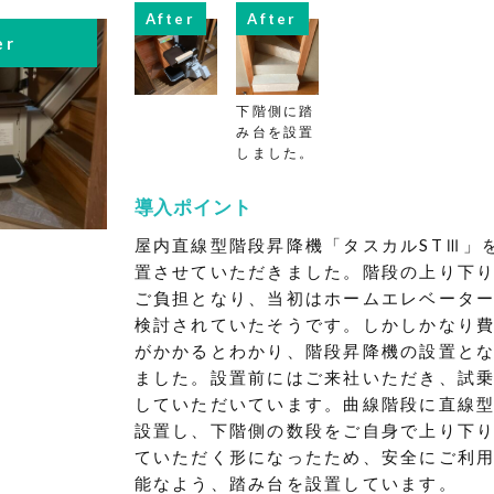
After
After
er
下階側に踏
み台を設置
しました。
導入ポイント
屋内直線型階段昇降機「タスカルSTⅢ」
置させていただきました。階段の上り下
ご負担となり、当初はホームエレベータ
検討されていたそうです。しかしかなり
がかかるとわかり、階段昇降機の設置と
ました。設置前にはご来社いただき、試
していただいています。曲線階段に直線
設置し、下階側の数段をご自身で上り下
ていただく形になったため、安全にご利
能なよう、踏み台を設置しています。