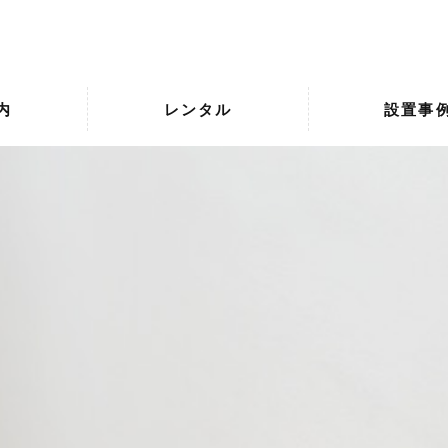
内
レンタル
設置事