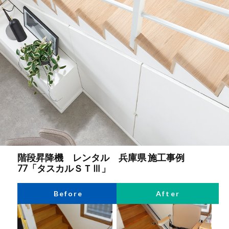
階段昇降機 レンタル 兵庫県 施工事例
77「タスカルＳＴⅢ」
Before
After