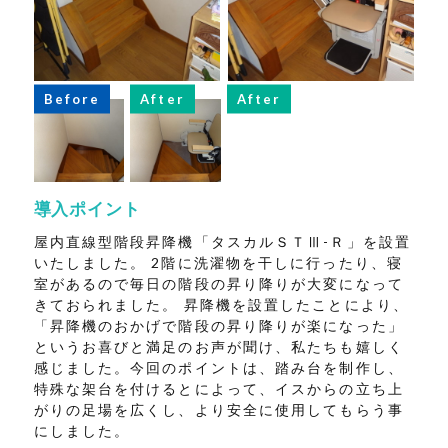
Before
After
After
導入ポイント
屋内直線型階段昇降機「タスカルＳＴⅢ-Ｒ」を設置
いたしました。 2階に洗濯物を干しに行ったり、寝
室があるので毎日の階段の昇り降りが大変になって
きておられました。 昇降機を設置したことにより、
「昇降機のおかげで階段の昇り降りが楽になった」
というお喜びと満足のお声が聞け、私たちも嬉しく
感じました。今回のポイントは、踏み台を制作し、
特殊な架台を付けるとによって、イスからの立ち上
がりの足場を広くし、より安全に使用してもらう事
にしました。